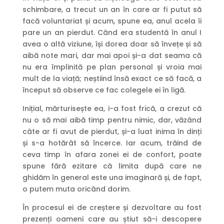
schimbare, a trecut un an în care ar fi putut să
facă voluntariat și acum, spune ea, anul acela îi
pare un an pierdut. Când era studentă în anul I
avea o altă viziune, își dorea doar să învețe și să
aibă note mari, dar mai apoi și-a dat seama că
nu era împlinită pe plan personal și vroia mai
mult de la viață; neștiind însă exact ce să facă, a
început să observe ce fac colegele ei în ligă.
Inițial, mărturisește ea, i-a fost frică, a crezut că
nu o să mai aibă timp pentru nimic, dar, văzând
câte ar fi avut de pierdut, și-a luat inima în dinți
și s-a hotărât să încerce. Iar acum, trăind de
ceva timp în afara zonei ei de confort, poate
spune fără ezitare că limita după care ne
ghidăm în general este una imaginară și, de fapt,
o putem muta oricând dorim.
În procesul ei de creștere și dezvoltare au fost
prezenți oameni care au știut să-i descopere