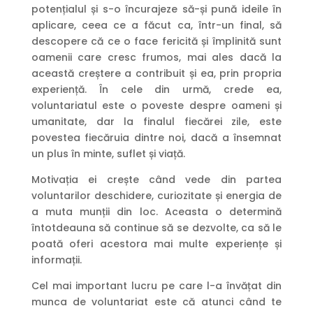
potențialul și s-o încurajeze să-și pună ideile în
aplicare, ceea ce a făcut ca, într-un final, să
descopere că ce o face fericită și împlinită sunt
oamenii care cresc frumos, mai ales dacă la
această creștere a contribuit și ea, prin propria
experiență. În cele din urmă, crede ea,
voluntariatul este o poveste despre oameni și
umanitate, dar la finalul fiecărei zile, este
povestea fiecăruia dintre noi, dacă a însemnat
un plus în minte, suflet și viață.
Motivația ei crește când vede din partea
voluntarilor deschidere, curiozitate și energia de
a muta munții din loc. Aceasta o determină
întotdeauna să continue să se dezvolte, ca să le
poată oferi acestora mai multe experiențe și
informații.
Cel mai important lucru pe care l-a învățat din
munca de voluntariat este că atunci când te