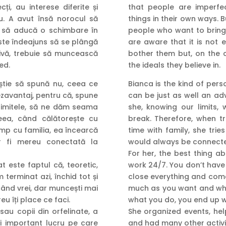
i, au interese diferite și
that people are imperfec
său. A avut însă norocul să
things in their own ways. 
sc să aducă o schimbare în
people who want to brin
este îndeajuns să se plângă
are aware that it is not
trivă, trebuie să muncească
bother them but, on the c
ed.
the ideals they believe in.
știe să spună nu, ceea ce
Bianca is the kind of per
ezavantaj, pentru că, spune
can be just as well an a
limitele, să ne dăm seama
she, knowing our limits
ea, când călătorește cu
break. Therefore, when tr
imp cu familia, ea încearcă
time with family, she trie
 ar fi mereu conectată la
would always be connecte
For her, the best thing ab
at este faptul că, teoretic,
work 24/7. You don’t have a
 terminat azi, închid tot și
close everything and com
i când vrei, dar muncești mai
much as you want and whe
u îți place ce faci.
what you do, you end up w
sau copii din orfelinate, a
She organized events, hel
ai important lucru pe care
and had many other activi