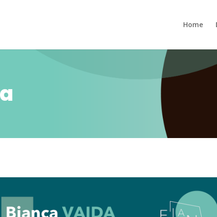
Home
da