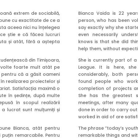
soană extrem de sociabilă,
Bianca Vaida is 22 year
spune cu exactitate de ce a
person, who has been volu
sta aceea nici nu înțelegea
say exactly why she starte
ce știe e că făcea lucruri
even necessarily under
ta și atât, fără a aștepta
knows is that she did thi
help them, without expecti
studențească din Timișoara,
She is currently part of a
ezvolte foarte mult atât pe
League. It is here, s
, pentru că a găsit oameni
considerably, both pers
n realizarea proiectelor și
found people who work
riat. Satisfacția maximă o
completion of projects a
ute în ședințe, după multe
She has the greatest s
pusă în scopul realizării
meetings, after many qua
a lucrat sunt mulțumiți și
done in order to carry out
worked in aid of are satis
 spune Bianca, atât pentru
The phrase “today’s youth”
i puțin remarcabile. Pentru
remarkable things and with