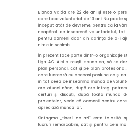
Bianca Vaida are 22 de ani și este o per
care face voluntariat de 10 ani. Nu poate 
început atât de devreme, pentru că la vâr
neapărat ce înseamnă voluntariatul, tot 
pentru oameni doar din dorința de a-i aju
nimic în schimb.
În prezent face parte dintr-o organizație 
Liga AC. Aici a reușit, spune ea, să se d
plan personal, cât și pe plan profesional
care lucrează cu aceeași pasiune ca și ea î
în tot ceea ce înseamnă munca de volunta
are atunci când, după ore întregi petrec
certuri și discuții, după toată munca de
proiectelor, vede că oamenii pentru care 
apreciază munca lor.
Sintagma „tinerii de azi” este folosită,
lucruri remarcabile, cât și pentru cele ma