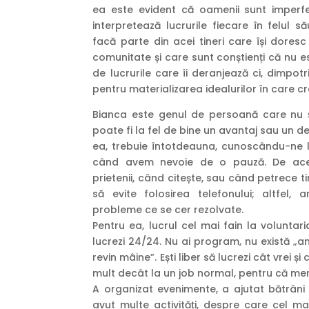
ea este evident că oamenii sunt imperfecț
interpretează lucrurile fiecare în felul 
facă parte din acei tineri care își dore
comunitate și care sunt conștienți că nu 
de lucrurile care îi deranjează ci, dimpo
pentru materializarea idealurilor în care cr
Bianca este genul de persoană care nu 
poate fi la fel de bine un avantaj sau un d
ea, trebuie întotdeauna, cunoscându-ne 
când avem nevoie de o pauză. De ace
prietenii, când citește, sau când petrece t
să evite folosirea telefonului; altfel,
probleme ce se cer rezolvate.
Pentru ea, lucrul cel mai fain la voluntari
lucrezi 24/24. Nu ai program, nu există „am
revin mâine”. Ești liber să lucrezi cât vrei ș
mult decât la un job normal, pentru că mere
A organizat evenimente, a ajutat bătrâni 
avut multe activități, despre care cel m