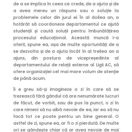
de a se implica în ceea ce crede, de a ajuta și de
a avea mereu un răspuns sau o soluție la
problemele celor din jurul ei. În al doilea an, a
hotărât să coordoneze departamentul ce ajută
studenții și caută soluții pentru îmbunătățirea
procesului educațional. Această muncă i-a
oferit, spune ea, așa de multe oportunități de a
se dezvolta și de a ajuta încât în al treilea an a
ajuns, din postura de vicepreședinte al
departamentului de relații externe al Ligii AC, să
ofere organizației cel mai mare volum de atenție
de până acum.
Îi e greu să-și imagineze o zi în care să se
trezească fără gândul că are nenumărate lucruri
de făcut, de vorbit, sau de pus la punct, o zi în
care nimeni să nu aibă nevoie de ea, iar ea să nu
facă tot ce poate pentru un bine general. O
astfel de zi, spune ea, ar fi o zi pierdută. De multe
ori se gândește chiar că ar avea nevoie de mai