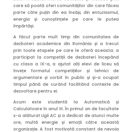
care să poată oferi comunităților din care făcea
parte câte puțin din ea însăși, din entuziasmul,
energia și cunoștințele pe care le putea
împărtăși.
A făcut parte mult timp din comunitatea de
dezbateri academice din România și a trecut
prin toate etapele pe care le oferă aceasta; a
participat la competiții de dezbateri începând
cu clasa a IX-a, a ajutat alți elevi de liceu să
învețe formatul competițiilor și tehnici de
argumentare și vorbit în public și și-a ocupat
timpul până de curând facilitând contexte de
dezvoltare pentru ei.
Acum este studentă la Automatică și
Calculatoare în anul III. În primul an de facultate
s-a alăturat Ligii AC și a dedicat de atunci multe
ore, multă energie și emoții către această
organizație. A fost motivată constant de nevoia